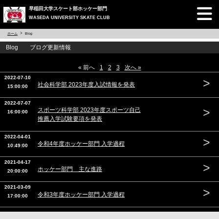
早稲田大学スケート部ホッケー部門
WASEDA UNIVERSITY SKATE CLUB
ホーム
Blog
Blog ブログ更新情報
« 前へ
1
2
3
次へ »
2022-07-10
>
社会科学部 2023年度入試情報を発表
15:00:00
2022-07-07
>
スポーツ科学部 2023年度スポーツ自己
16:00:00
推薦入学試験要項を発表
2022-04-01
>
令和4年度ホッケー部門 入学過程
10:49:00
2021-04-17
>
ホッケー部門 主な進路
20:00:00
2021-03-09
>
令和3年度ホッケー部門 入学過程
17:00:00