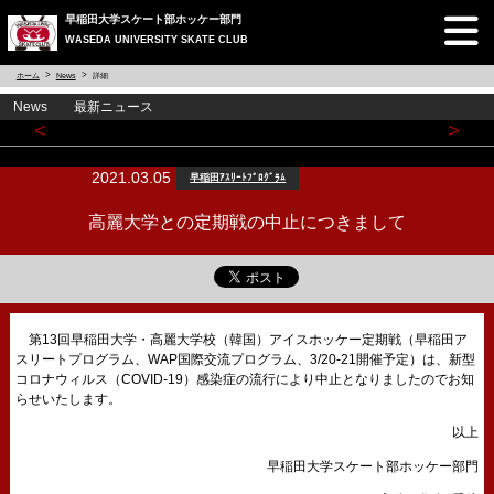
早稲田大学スケート部ホッケー部門
WASEDA UNIVERSITY SKATE CLUB
ホーム
News
詳細
News 最新ニュース
<
>
2021.03.05
早稲田ｱｽﾘｰﾄﾌﾟﾛｸﾞﾗﾑ
高麗大学との定期戦の中止につきまして
第13回早稲田大学・高麗大学校（韓国）アイスホッケー定期戦（早稲田ア
スリートプログラム、WAP国際交流プログラム、3/20-21開催予定）は、新型
コロナウィルス（COVID-19）感染症の流行により中止となりましたのでお知
らせいたします。
以上
早稲田大学スケート部ホッケー部門