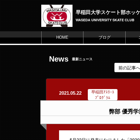
早稲田大学スケート部ホッ
WASEDA UNIVERSITY SKATE CLUB
HOME
ブログ
News
最新ニュース
前の記事
早稲田ｱｽﾘｰﾄ
2021.05.22
ﾌﾟﾛｸﾞﾗﾑ
弊部 優秀
5月22日に発表になりました「202