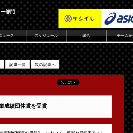
ケー部門
ニュース
スケジュール
試合
チーム紹
へ
記事一覧
次の記事へ
学業成績団体賞を受賞
0年度WAP褒賞結果報告」において、弊部が早稲田アスリ