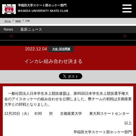
早稲田大学スケート部ホッケー部門
WASEDA UNIVERSITY SKATE CLUB
ホーム
News
詳細
News 最新ニュース
<
>
2022.12.04
大会･試合関連
インカレ組み合わせ決まる
一般社団法人日本学生氷上競技連盟は、第95回日本学生氷上競技選手権大
会のアイスホッケーの組み合わせを公開しました。弊チームの初戦は京都産業
大学との対戦となりました。
12月20日（火） 8:00 対 京都産業大学 東大和スケートセンター
以上
早稲田大学スケート部ホッケー部門