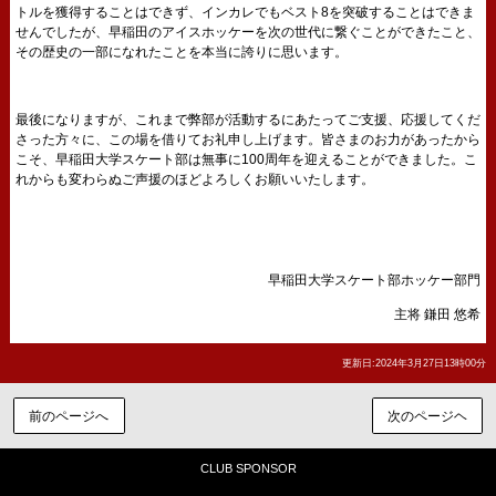
トルを獲得することはできず、インカレでもベスト8を突破することはできま
せんでしたが、早稲田のアイスホッケーを次の世代に繋ぐことができたこと、
その歴史の一部になれたことを本当に誇りに思います。
最後になりますが、これまで弊部が活動するにあたってご支援、応援してくだ
さった方々に、この場を借りてお礼申し上げます。皆さまのお力があったから
こそ、早稲田大学スケート部は無事に100周年を迎えることができました。こ
れからも変わらぬご声援のほどよろしくお願いいたします。
早稲田大学スケート部ホッケー部門
主将 鎌田 悠希
更新日:2024年3月27日13時00分
前のページへ
次のページヘ
CLUB SPONSOR