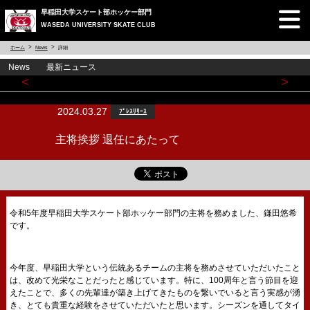
早稲田大学スケート部ホッケー部門
WASEDA UNIVERSITY SKATE CLUB
ホーム
News
詳細
News 最新ニュース
<
>
2024.03.27
ﾌﾟﾚｽﾘﾘｰｽ
主将挨拶 退任にあたって
令和5年度早稲田大学スケート部ホッケー部門の主将を務めました、鎌田悠希
です。
今年度、早稲田大学という伝統あるチームの主将を務めさせていただいたこと
は、改めて光栄なことだったと感じています。特に、100周年と言う節目を迎
えたことで、多くの先輩達が築き上げてきたものを繋いでいると言う実感が湧
き、とても貴重な経験をさせていただいたと思います。シーズンを通してタイ