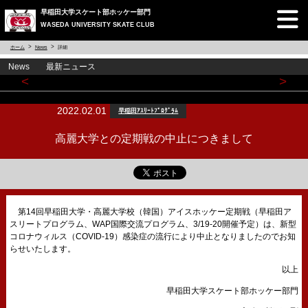
早稲田大学スケート部ホッケー部門
WASEDA UNIVERSITY SKATE CLUB
ホーム
News
詳細
News 最新ニュース
<
>
2022.02.01
早稲田ｱｽﾘｰﾄﾌﾟﾛｸﾞﾗﾑ
高麗大学との定期戦の中止につきまして
第14回早稲田大学・高麗大学校（韓国）アイスホッケー定期戦（早稲田ア
スリートプログラム、WAP国際交流プログラム、3/19-20開催予定）は、新型
コロナウィルス（COVID-19）感染症の流行により中止となりましたのでお知
らせいたします。
以上
早稲田大学スケート部ホッケー部門