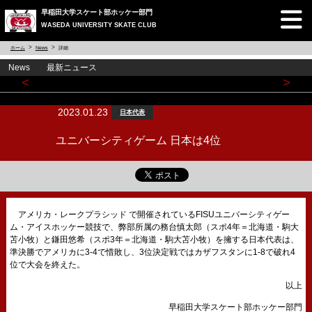
早稲田大学スケート部ホッケー部門
WASEDA UNIVERSITY SKATE CLUB
ホーム
News
詳細
News 最新ニュース
<
>
2023.01.23
日本代表
ユニバーシティゲーム 日本は4位
アメリカ・レークプラシッド で開催されているFISUユニバーシティゲー
ム・アイスホッケー競技で、弊部所属の務台慎太郎（スポ4年＝北海道・駒大
苫小牧）と鎌田悠希（スポ3年＝北海道・駒大苫小牧）を擁する日本代表は、
準決勝でアメリカに3-4で惜敗し、3位決定戦ではカザフスタンに1-8で破れ4
位で大会を終えた。
以上
早稲田大学スケート部ホッケー部門