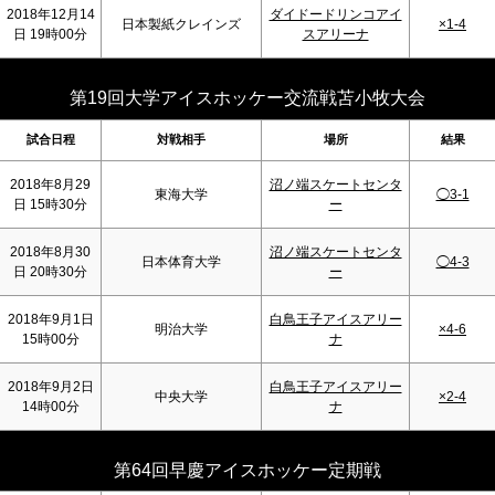
2018年12月14
ダイドードリンコアイ
日本製紙クレインズ
×1-4
日 19時00分
スアリーナ
第19回大学アイスホッケー交流戦苫小牧大会
試合日程
対戦相手
場所
結果
2018年8月29
沼ノ端スケートセンタ
東海大学
◯3-1
日 15時30分
ー
2018年8月30
沼ノ端スケートセンタ
日本体育大学
◯4-3
日 20時30分
ー
2018年9月1日
白鳥王子アイスアリー
明治大学
×4-6
15時00分
ナ
2018年9月2日
白鳥王子アイスアリー
中央大学
×2-4
14時00分
ナ
第64回早慶アイスホッケー定期戦