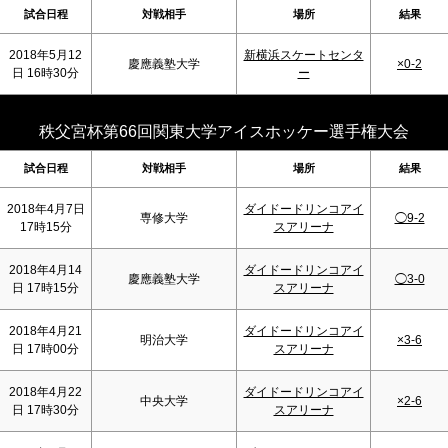
試合日程
対戦相手
場所
結果
2018年5月12
新横浜スケートセンタ
慶應義塾大学
×0-2
日 16時30分
ー
秩父宮杯第66回関東大学アイスホッケー選手権大会
試合日程
対戦相手
場所
結果
2018年4月7日
ダイドードリンコアイ
専修大学
◯9-2
17時15分
スアリーナ
2018年4月14
ダイドードリンコアイ
慶應義塾大学
◯3-0
日 17時15分
スアリーナ
2018年4月21
ダイドードリンコアイ
明治大学
×3-6
日 17時00分
スアリーナ
2018年4月22
ダイドードリンコアイ
中央大学
×2-6
日 17時30分
スアリーナ