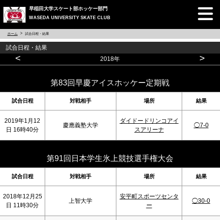
早稲田大学スケート部ホッケー部門
WASEDA UNIVERSITY SKATE CLUB
ホーム
試合日程・結果
試合日程・結果
<
>
2018年
第83回早慶アイスホッケー定期戦
試合日程
対戦相手
場所
結果
2019年1月12
ダイドードリンコアイ
慶應義塾大学
◯7-0
日 16時40分
スアリーナ
第91回日本学生氷上競技選手権大会
試合日程
対戦相手
場所
結果
2018年12月25
安平町スポーツセンタ
上智大学
◯30-0
日 11時30分
ー