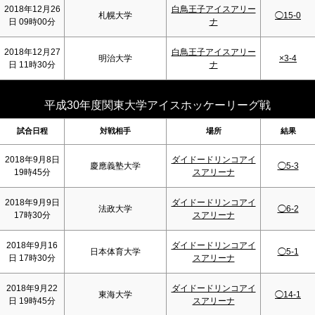
2018年12月26
白鳥王子アイスアリー
札幌大学
◯15-0
日 09時00分
ナ
2018年12月27
白鳥王子アイスアリー
明治大学
×3-4
日 11時30分
ナ
平成30年度関東大学アイスホッケーリーグ戦
試合日程
対戦相手
場所
結果
2018年9月8日
ダイドードリンコアイ
慶應義塾大学
◯5-3
19時45分
スアリーナ
2018年9月9日
ダイドードリンコアイ
法政大学
◯6-2
17時30分
スアリーナ
2018年9月16
ダイドードリンコアイ
日本体育大学
◯5-1
日 17時30分
スアリーナ
2018年9月22
ダイドードリンコアイ
東海大学
◯14-1
日 19時45分
スアリーナ