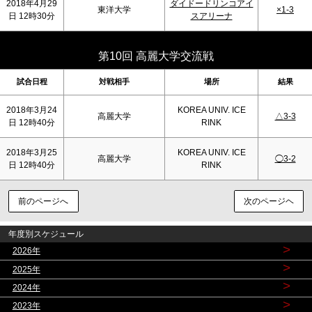
2018年4月29
ダイドードリンコアイ
東洋大学
×1-3
日 12時30分
スアリーナ
第10回 高麗大学交流戦
試合日程
対戦相手
場所
結果
2018年3月24
KOREA UNIV. ICE
高麗大学
△3-3
日 12時40分
RINK
2018年3月25
KOREA UNIV. ICE
高麗大学
◯3-2
日 12時40分
RINK
前のページへ
次のページヘ
年度別スケジュール
>
2026年
>
2025年
>
2024年
>
2023年